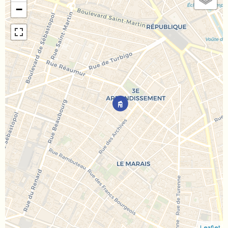
−
Leaflet