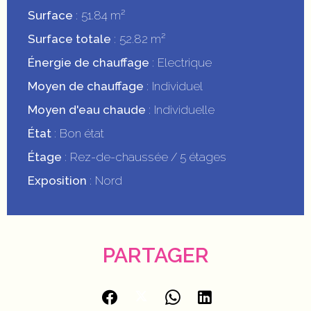
Surface
51.84 m²
Surface totale
52.82 m²
Énergie de chauffage
Electrique
Moyen de chauffage
Individuel
Moyen d'eau chaude
Individuelle
État
Bon état
Étage
Rez-de-chaussée / 5 étages
Exposition
Nord
PARTAGER