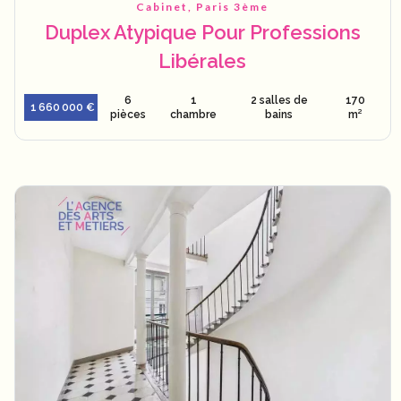
Cabinet, Paris 3ème
Duplex Atypique Pour Professions
Libérales
6
1
2 salles de
170
1 660 000 €
pièces
chambre
bains
m²