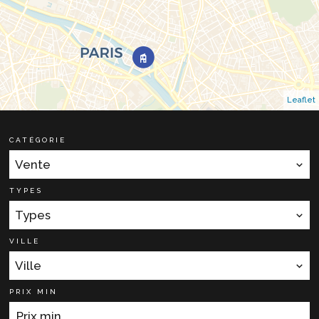
Leaflet
CATÉGORIE
Vente
TYPES
Types
VILLE
Ville
PRIX MIN