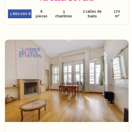
6
3
2 salles de
170
1 660 000 €
pièces
chambres
bains
m²