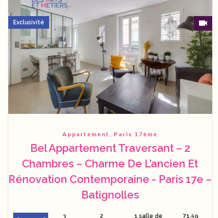
Exclusivité
Appartement, Paris 17ème
Bel Appartement Traversant – 2
Chambres – Charme De L’ancien Et
Rénovation Contemporaine - Paris 17e –
Batignolles
3
2
1 salle de
71.59