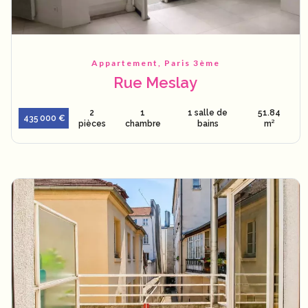
Appartement, Paris 3ème
Rue Meslay
2
1
1 salle de
51.84
435 000 €
pièces
chambre
bains
m²