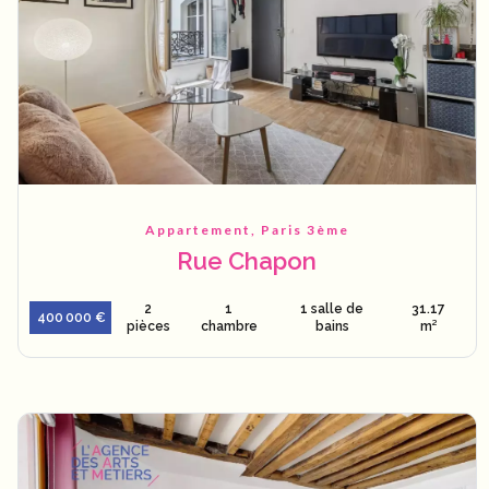
Appartement, Paris 3ème
Rue Chapon
2
1
1 salle de
31.17
400 000 €
pièces
chambre
bains
m²