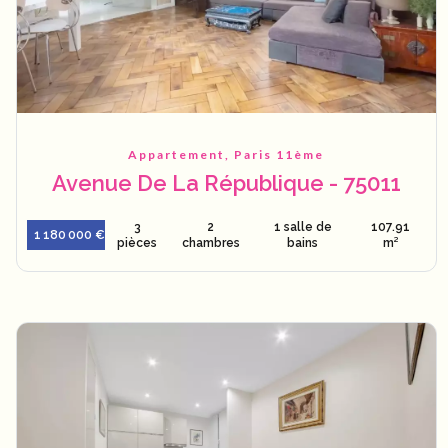
Appartement, Paris 11ème
Avenue De La République - 75011
3
2
1 salle de
107.91
1 180 000 €
pièces
chambres
bains
m²