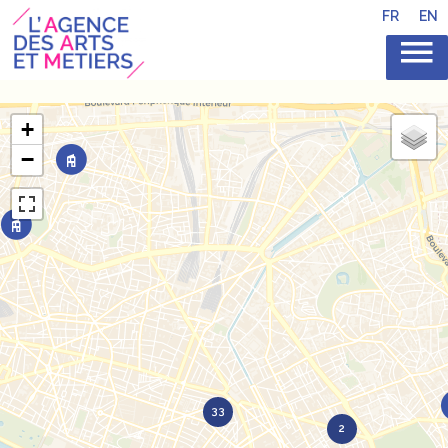
FR
EN
+
−
33
2