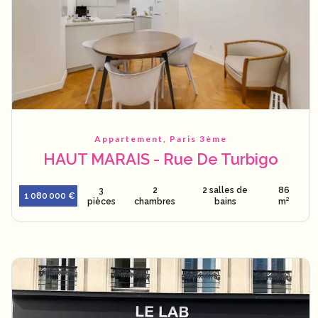
Appartement, Paris 3ème
HAUT MARAIS - Rue De Turbigo
3
2
2 salles de
86
1 080 000 €
pièces
chambres
bains
m²