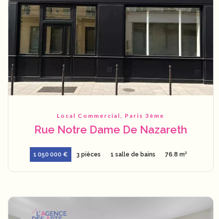
Local Commercial, Paris 3ème
Rue Notre Dame De Nazareth
1 050 000 €
3 pièces
1 salle de bains
76.8 m²