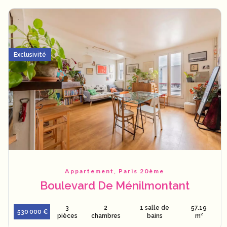
Exclusivité
Appartement, Paris 20ème
Boulevard De Ménilmontant
3
2
1 salle de
57.19
530 000 €
pièces
chambres
bains
m²