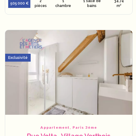
2
1
1 salle de
34.74
505 000 €
pièces
chambre
bains
m²
Exclusivité
Appartement, Paris 3ème