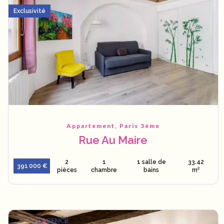
Exclusivité
Appartement, Paris 3ème
Rue Au Maire
2
1
1 salle de
33.42
391 000 €
pièces
chambre
bains
m²