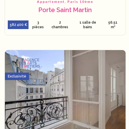
Appartement, Paris 10ème
Porte Saint Martin
3
2
1 salle de
56.51
582 400 €
pièces
chambres
bains
m²
Exclusivité