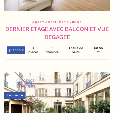
Appartement, Paris 20ème
DERNIER ETAGE AVEC BALCON ET VUE
DEGAGEE
2
1
1 salle de
60.06
562 000 €
pièces
chambre
bains
m²
Exclusivité