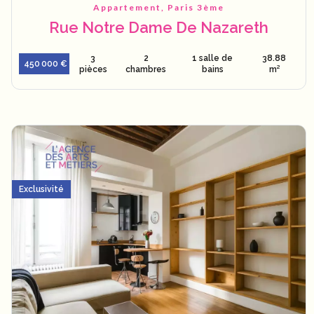
Appartement, Paris 3ème
Rue Notre Dame De Nazareth
3
2
1 salle de
38.88
450 000 €
pièces
chambres
bains
m²
Exclusivité