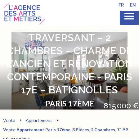
FR
EN
BEL APPARTEMENT
TRAVERSANT – 2
CHAMBRES – CHARME DE
L’ANCIEN ET RÉNOVATION
CONTEMPORAINE - PARIS
17E – BATIGNOLLES
PARIS 17ÈME
815 000 €
Vente
Appartement
Vente Appartement Paris 17ème, 3 Pièces, 2 Chambres, 71.59