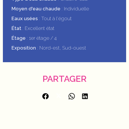
Moyen d'eau chaude
Individuelle
Eaux usées
Tout à l'égout
État
Excellent état
Étage
1er étage / 4
Exposition
Nord-est, Sud-ouest
PARTAGER