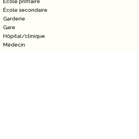
École primaire
École secondaire
Garderie
Gare
Hôpital/clinique
Médecin
Métro
Parking public
Piscine publique
Salle de sport
Supermarché
Taxi
Université
Parc