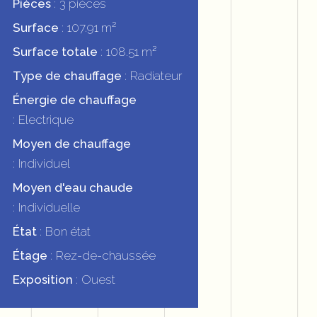
Pièces
3 pièces
Surface
107.91 m²
Surface totale
108.51 m²
Type de chauffage
Radiateur
Énergie de chauffage
Electrique
Moyen de chauffage
Individuel
Moyen d'eau chaude
Individuelle
État
Bon état
Étage
Rez-de-chaussée
Exposition
Ouest