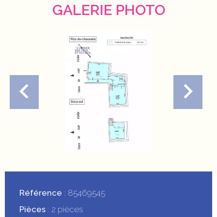
GALERIE PHOTO
Référence
85469545
Pièces
2 pièces