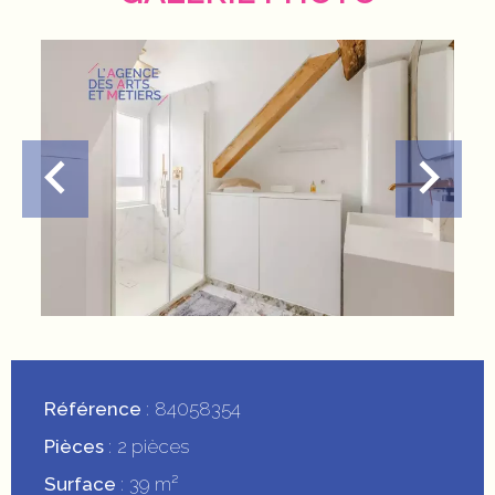
Référence
84058354
Pièces
2 pièces
Surface
39 m²