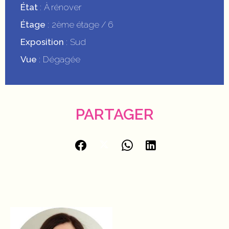
État
À rénover
Étage
2ème étage / 6
Exposition
Sud
Vue
Dégagée
PARTAGER