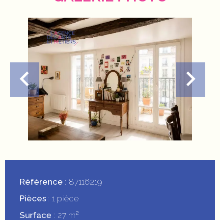
Référence
87116219
Pièces
1 pièce
Surface
27 m²