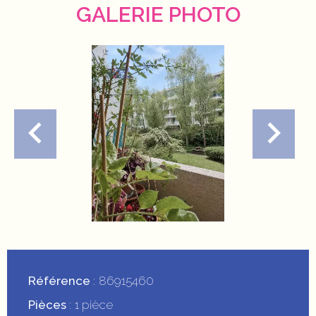
GALERIE PHOTO
Référence
86915460
Pièces
1 pièce