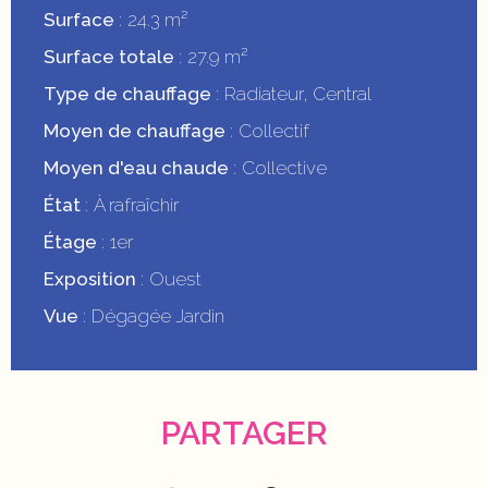
Surface
24.3 m²
Surface totale
27.9 m²
Type de chauffage
Radiateur, Central
Moyen de chauffage
Collectif
Moyen d'eau chaude
Collective
État
À rafraîchir
Étage
1er
Exposition
Ouest
Vue
Dégagée Jardin
PARTAGER