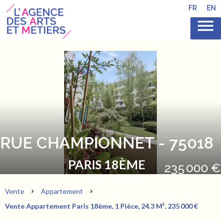
FR
EN
RUE CHAMPIONNET - 75018
PARIS 18ÈME
235 000 €
Vente
Appartement
Vente Appartement Paris 18ème, 1 Pièce, 24.3 M², 235 000 €