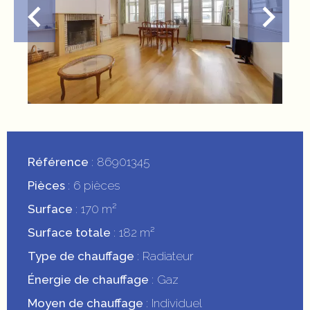
Référence
86901345
Pièces
6 pièces
Surface
170 m²
Surface totale
182 m²
Type de chauffage
Radiateur
Énergie de chauffage
Gaz
Moyen de chauffage
Individuel