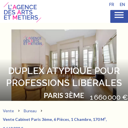
FR
EN
DUPLEX ATYPIQUE POUR
PROFESSIONS LIBÉRALES
PARIS 3ÈME
1 660 000 €
Vente
Bureau
Vente Cabinet Paris 3ème, 6 Pièces, 1 Chambre, 170 M²,