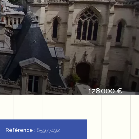
128 000 €
Référence
85977492