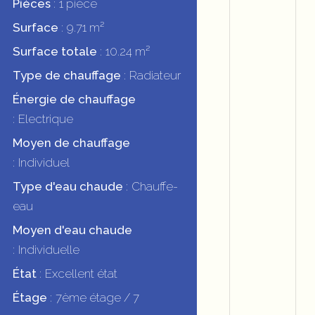
Pièces
1 pièce
Surface
9.71 m²
Surface totale
10.24 m²
Type de chauffage
Radiateur
Énergie de chauffage
Electrique
Moyen de chauffage
Individuel
Type d'eau chaude
Chauffe-
eau
Moyen d'eau chaude
Individuelle
État
Excellent état
Étage
7ème étage / 7