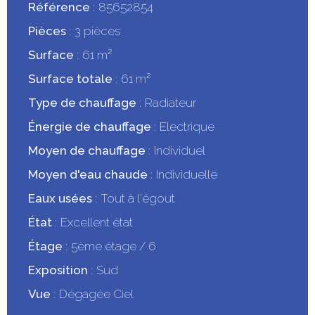
Référence
85652854
Pièces
3 pièces
Surface
61 m²
Surface totale
61 m²
Type de chauffage
Radiateur
Énergie de chauffage
Electrique
Moyen de chauffage
Individuel
Moyen d'eau chaude
Individuelle
Eaux usées
Tout à l'égout
État
Excellent état
Étage
5ème étage / 6
Exposition
Sud
Vue
Dégagée Ciel