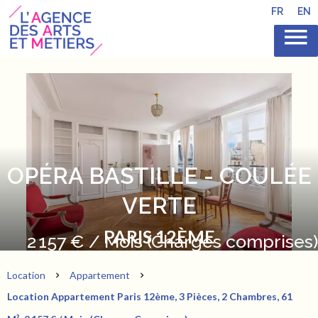
FR
EN
OPÉRA BASTILLE - COULÉE
VERTE
PARIS 12ÈME
2 157 € / Mois (Charges comprises)
Location
Appartement
Location Appartement Paris 12ème, 3 Pièces, 2 Chambres, 61