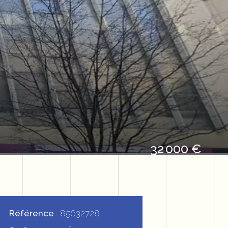
32 000 €
Référence
85632728