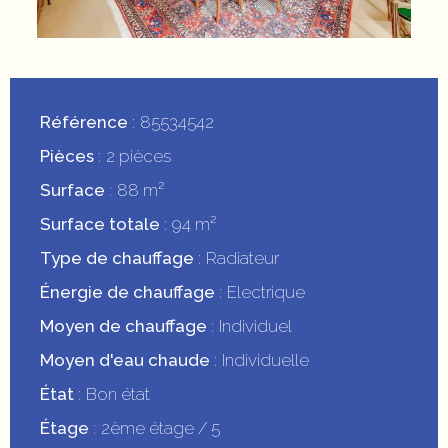
Référence
85534542
Pièces
2 pièces
Surface
88 m²
Surface totale
94 m²
Type de chauffage
Radiateur
Énergie de chauffage
Electrique
Moyen de chauffage
Individuel
Moyen d'eau chaude
Individuelle
État
Bon état
Étage
2ème étage / 5