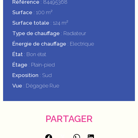
Référence
84495368
Surface
100 m²
Surface totale
124 m²
Type de chauffage
Radiateur
Énergie de chauffage
Electrique
État
Bon état
Étage
Plain-pied
Exposition
Sud
Vue
Dégagée Rue
PARTAGER