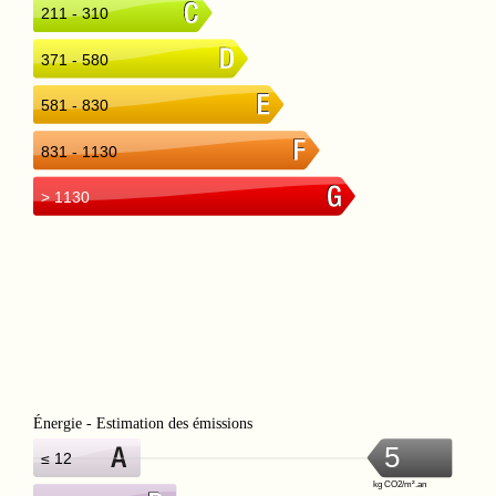
211 - 310
371 - 580
581 - 830
831 - 1130
> 1130
Énergie - Estimation des émissions
5
≤ 12
kg CO2/m².an