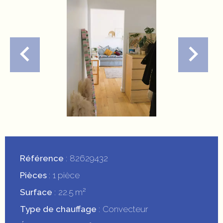
Référence
82629432
Pièces
1 pièce
Surface
22.5 m²
Type de chauffage
Convecteur