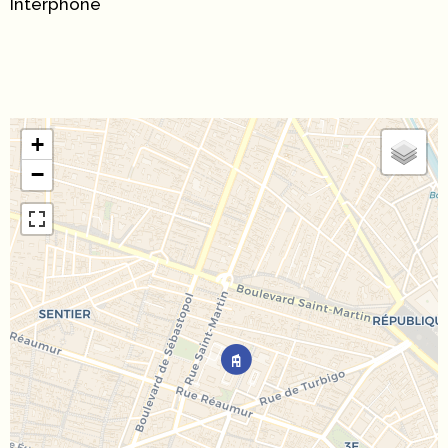
Interphone
+
−