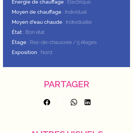
Énergie de chauffage
Electrique
Moyen de chauffage
Individuel
Moyen d'eau chaude
Individuelle
État
Bon état
Étage
Rez-de-chaussée / 5 étages
Exposition
Nord
PARTAGER