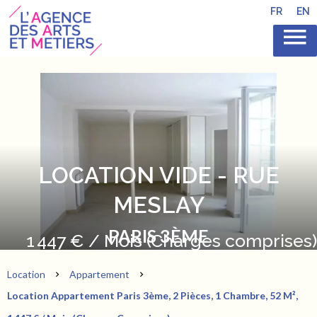
FR
EN
LOCATION VIDE - RUE
MESLAY
PARIS 3ÈME
1 447 € / Mois (Charges comprises)
Location
Appartement
Location Appartement Paris 3ème, 2 Pièces, 1 Chambre, 52 M²,