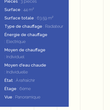
Pièces
3 pièces
Surface
44 m²
Surface totale
63.59 m²
Type de chauffage
Radiateur
Énergie de chauffage
Electrique
Moyen de chauffage
Individuel
Moyen d'eau chaude
Individuelle
État
À rafraîchir
Étage
6ème
Vue
Panoramique