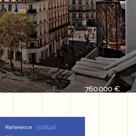
760 000 €
Référence
5018946