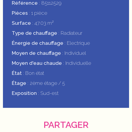
Référence
85112529
Pièces
1 pièce
Surface
47.03 m²
Type de chauffage
Radiateur
Énergie de chauffage
Electrique
Moyen de chauffage
Individuel
Moyen d'eau chaude
Individuelle
État
Bon état
Étage
2ème étage / 5
Exposition
Sud-est
PARTAGER