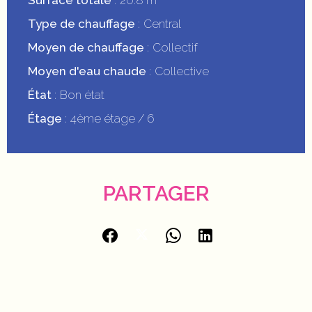
Surface totale
20.8 m²
Type de chauffage
Central
Moyen de chauffage
Collectif
Moyen d'eau chaude
Collective
État
Bon état
Étage
4ème étage / 6
PARTAGER