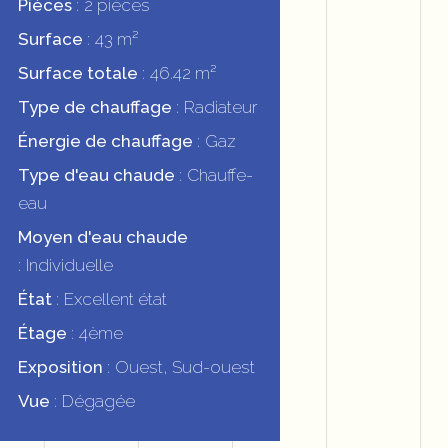
Pièces
2 pièces
Surface
43 m²
Surface totale
46.42 m²
Type de chauffage
Radiateur
Énergie de chauffage
Gaz
Type d'eau chaude
Chauffe-
eau
Moyen d'eau chaude
Individuelle
État
Excellent état
Étage
4ème
Exposition
Ouest, Sud-ouest
Vue
Dégagée