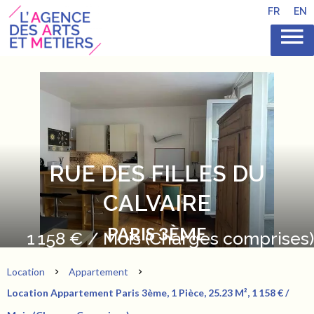
FR
EN
RUE DES FILLES DU
CALVAIRE
PARIS 3ÈME
1 158 € / Mois (Charges comprises)
Location
Appartement
Location Appartement Paris 3ème, 1 Pièce, 25.23 M², 1 158 € /