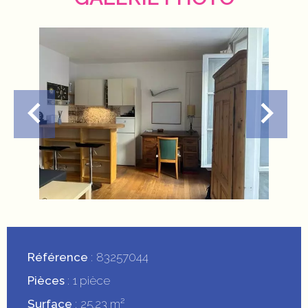
Référence
83257044
Pièces
1 pièce
Surface
25.23 m²