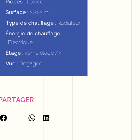
Pièces
1 pièce
Surface
20.22 m²
Type de chauffage
Radiateur
Énergie de chauffage
Electrique
Étage
4ème étage / 4
Vue
Dégagée
PARTAGER