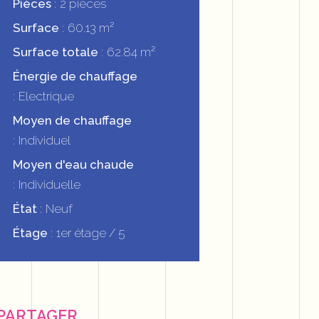
Pièces
2 pièces
Surface
60.13 m²
Surface totale
62.84 m²
Énergie de chauffage
Electrique
Moyen de chauffage
Individuel
Moyen d'eau chaude
Individuelle
État
Neuf
Étage
1er étage / 5
PARTAGER